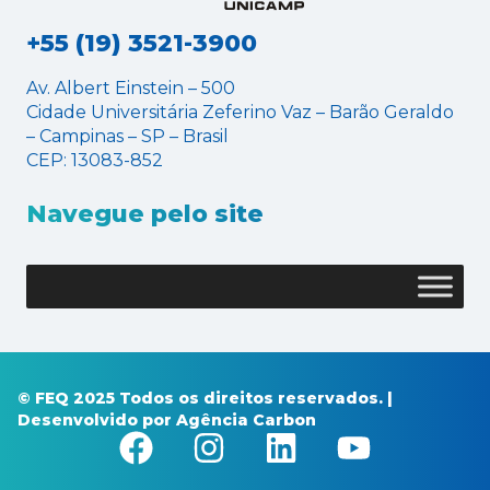
+55 (19) 3521-3900
Av. Albert Einstein – 500
Cidade Universitária Zeferino Vaz – Barão Geraldo
– Campinas – SP – Brasil
CEP: 13083-852
Navegue pelo site
© FEQ 2025 Todos os direitos reservados. |
Desenvolvido por
Agência Carbon