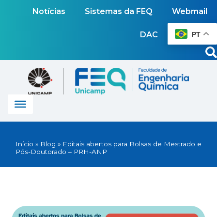
Notícias
Sistemas da FEQ
Webmail
DAC
PT
Início
»
Blog
»
Editais abertos para Bolsas de Mestrado e
Pós-Doutorado – PRH-ANP