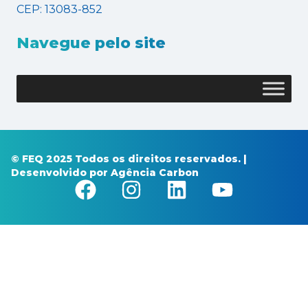
CEP: 13083-852
Navegue pelo site
© FEQ 2025 Todos os direitos reservados. |
Desenvolvido por
Agência Carbon