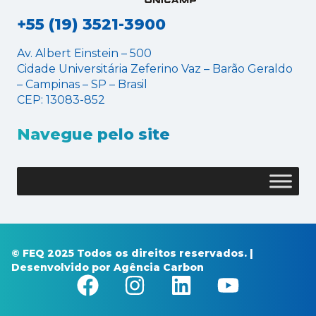
+55 (19) 3521-3900
Av. Albert Einstein – 500
Cidade Universitária Zeferino Vaz – Barão Geraldo
– Campinas – SP – Brasil
CEP: 13083-852
Navegue pelo site
© FEQ 2025 Todos os direitos reservados. |
Desenvolvido por
Agência Carbon