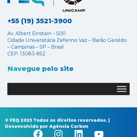
+55 (19) 3521-3900
Av. Albert Einstein – 500
Cidade Universitária Zeferino Vaz – Barão Geraldo
– Campinas – SP – Brasil
CEP: 13083-852
Navegue pelo site
© FEQ 2025 Todos os direitos reservados. |
Desenvolvido por
Agência Carbon