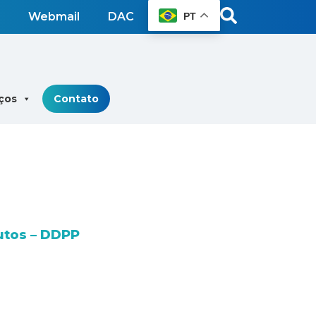
Webmail
DAC
PT
ços
Contato
utos – DDPP