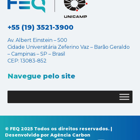
+55 (19) 3521-3900
Av. Albert Einstein – 500
Cidade Universitária Zeferino Vaz – Barão Geraldo
– Campinas – SP – Brasil
CEP: 13083-852
Navegue pelo site
© FEQ 2025 Todos os direitos reservados. |
Desenvolvido por
Agência Carbon