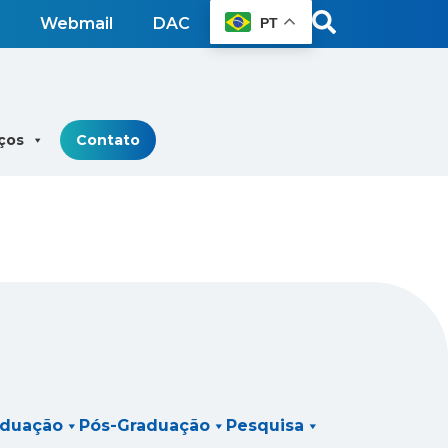
Webmail
DAC
PT
ços
Contato
aduação
Pós-Graduação
Pesquisa