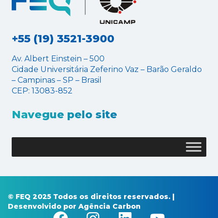
+55 (19) 3521-3900
Av. Albert Einstein – 500
Cidade Universitária Zeferino Vaz – Barão Geraldo
– Campinas – SP – Brasil
CEP: 13083-852
Navegue pelo site
© FEQ 2025 Todos os direitos reservados. |
Desenvolvido por
Agência Carbon