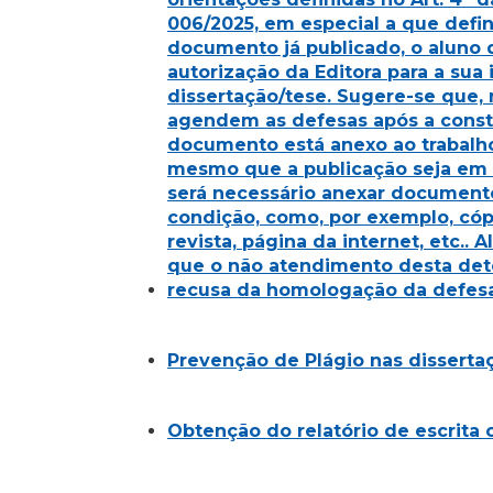
006/2025, em especial a que defi
documento já publicado, o aluno 
autorização da Editora para a sua 
dissertação/tese. Sugere-se que,
agendem as defesas após a const
documento está anexo ao trabalh
mesmo que a publicação seja em r
será necessário anexar documen
condição, como, por exemplo, cóp
revista, página da internet, etc.. 
que o não atendimento desta det
recusa da homologação da defesa
Prevenção de Plágio nas disserta
Obtenção do relatório de escrita o