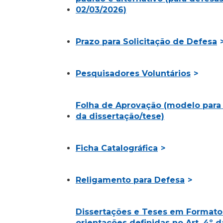
02/03/2026)
Prazo para Solicitação de Defesa
Pesquisadores Voluntários
Folha de Aprovação (modelo para i
da dissertação/tese)
Ficha Catalográfica
Religamento para Defesa
Dissertações e Teses em Formato
orientações definidas no Art. 4º