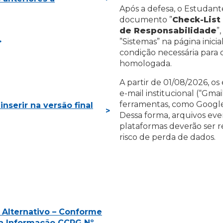
Após a defesa, o Estudan
documento ”
Check-List
de Responsabilidade
”
”Sistemas” na página inici
condição necessária para
homologada.
A partir de 01/08/2026, os
e-mail institucional (“Gm
ferramentas, como Google 
nserir na versão final
Dessa forma, arquivos e
plataformas deverão ser r
risco de perda de dados.
 Alternativo – Conforme
 da Informação CCPG Nº