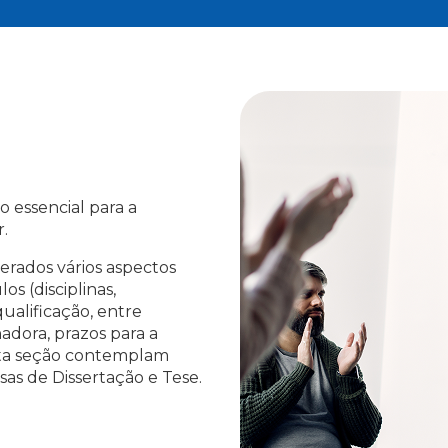
̃o essencial para a
r.
derados vários aspectos
os (disciplinas,
alificação, entre
nadora, prazos para a
sta seção contemplam
as de Dissertação e Tese.