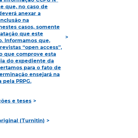
ne que, no caso de
deverá anexar a
inclusão na
 nestes casos, somente
atação que este
o. Informamos que,
evistas “open access”,
to que comprove esta
ia do expediente da
Alertamos para o fato de
erminação ensejará na
 pela PRPG.
ções e teses
riginal (Turnitin)