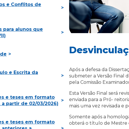
os e Conflitos de
s para alunos que
II)
Desvincula
ade
Após a defesa da Dissertac
lo e Escrita da
submeter a Versão Final d
pela Comissão Examinador
Esta Versão Final será rev
es e teses em formato
enviada para a Pró- reitor
 a partir de 02/03/2026)
mais uma vez revisada e 
Somente após a homologa
es e teses em formato
obterá o título de Mestr
 anteriores a