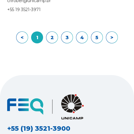
crirober@unicamp.br
+55 19 3521-3971
<
1
2
3
4
5
>
+55 (19) 3521-3900