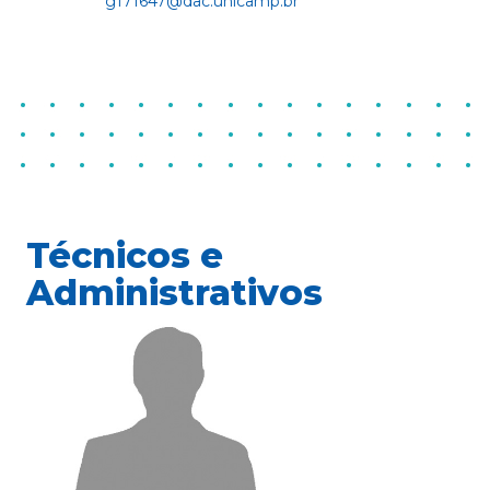
g171647@dac.unicamp.br
Técnicos e
Administrativos