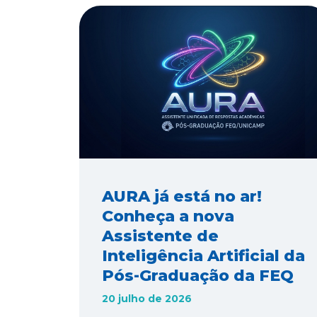
AURA já está no ar!
Conheça a nova
Assistente de
Inteligência Artificial da
Pós-Graduação da FEQ
20 julho de 2026