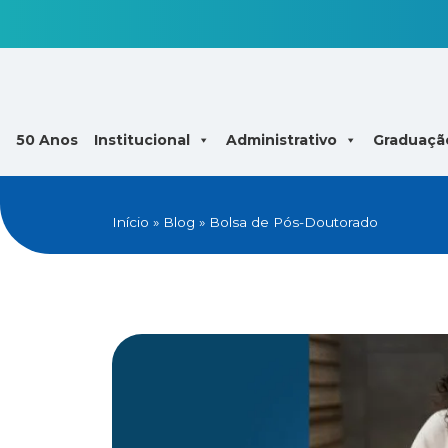
50 Anos
Institucional
Administrativo
Graduaçã
Início
»
Blog
»
Bolsa de Pós-Doutorado