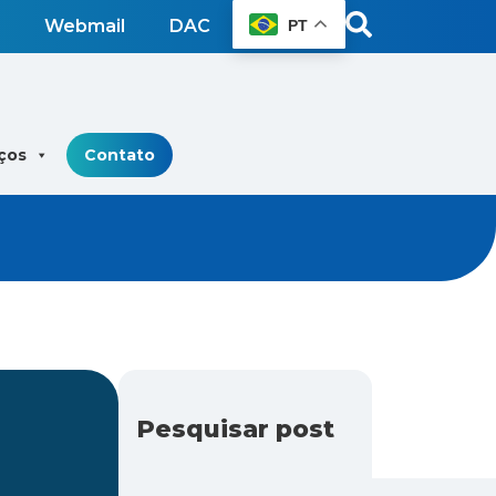
Webmail
DAC
PT
ços
Contato
Pesquisar post