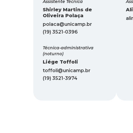
Assistente Técnica
Ass
Shirley Martins de
Al
Oliveira Polaça
al
polaca@unicamp.br
(19) 3521-0396
Técnica-administrativa
(noturno)
Liége Toffoli
toffoli@unicamp.br
(19) 3521-3974