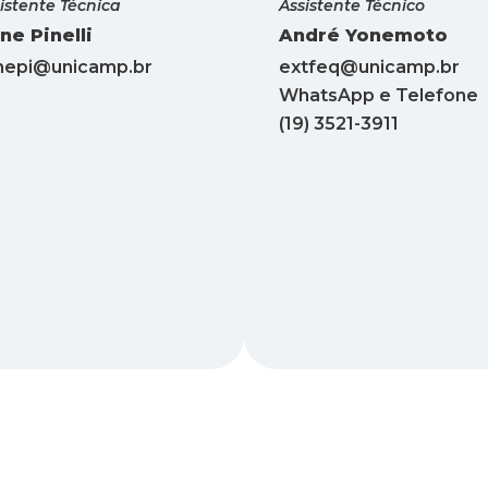
istente Técnica
Assistente Técnico
ine Pinelli
André Yonemoto
inepi@unicamp.br
extfeq@unicamp.br
WhatsApp e Telefone
(19) 3521-3911