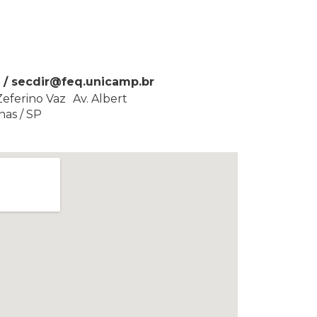
 / secdir@feq.unicamp.br
Zeferino Vaz Av. Albert
nas / SP