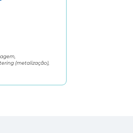
nsagem,
ering (metalização),