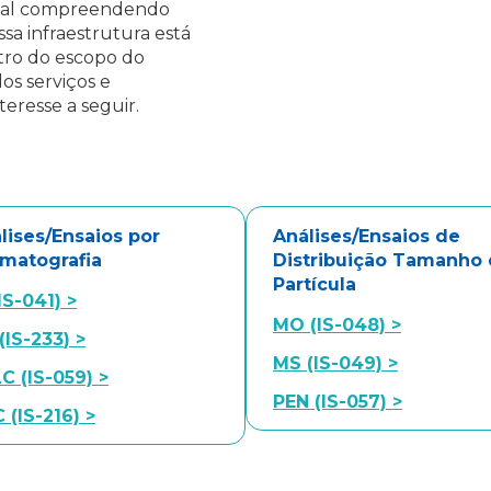
tal compreendendo
sa infraestrutura está
ntro do escopo do
os serviços e
eresse a seguir.
lises/Ensaios por
Análises/Ensaios de
matografia
Distribuição Tamanho
Partícula
(IS-041) >
MO (IS-048) >
(IS-233
) >
MS (IS-049) >
C (IS-059) >
PEN (IS-057) >
 (IS-216) >