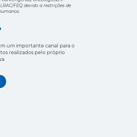
o LRAC/FEQ devido a restrições de
s humanos.
o
 em um importante canal para o
s realizados pelo próprio
ua.