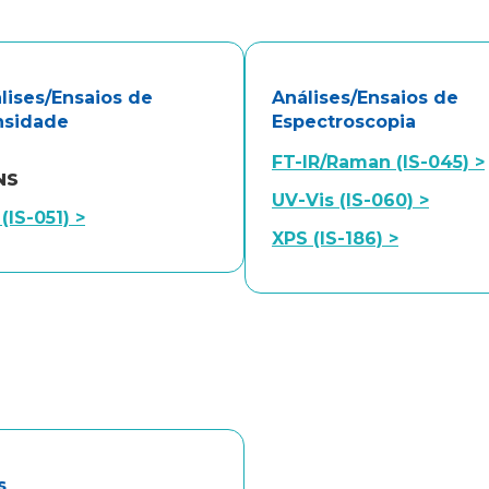
lises/Ensaios de
Análises/Ensaios de
nsidade
Espectroscopia
FT-IR/Raman (IS-045) >
NS
UV-Vis (IS-060) >
 (IS-051) >
XPS (IS-186) >
s