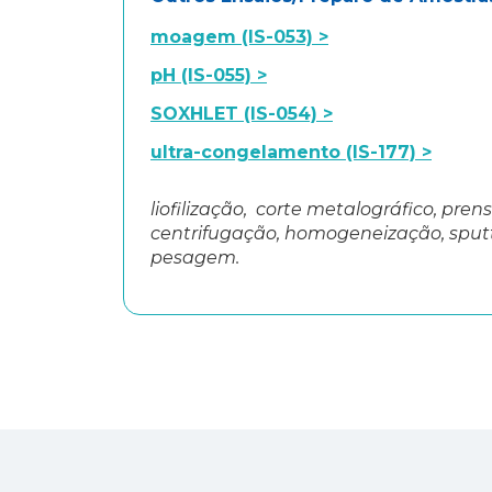
moagem (IS-053) >
pH (IS-055) >
SOXHLET (IS-054) >
ultra-congelamento (IS-177) >
liofilização, corte metalográfico, pre
centrifugação, homogeneização, sputt
pesagem.