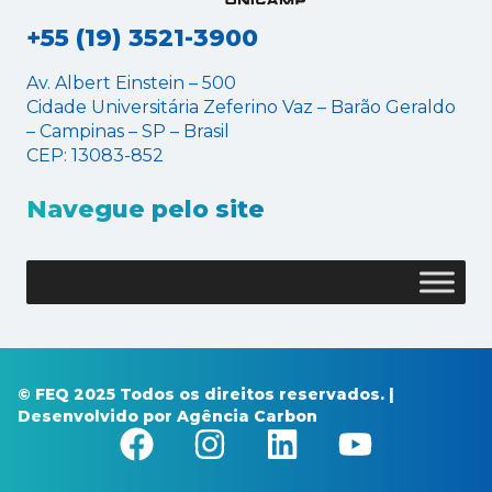
+55 (19) 3521-3900
Av. Albert Einstein – 500
Cidade Universitária Zeferino Vaz – Barão Geraldo
– Campinas – SP – Brasil
CEP: 13083-852
Navegue pelo site
© FEQ 2025 Todos os direitos reservados. |
Desenvolvido por
Agência Carbon